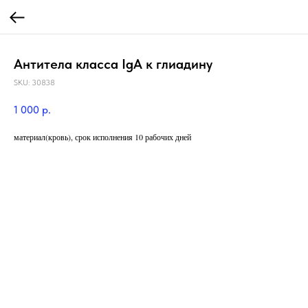
Антитела класса IgA к глиадину
SKU:
30838
1 000
р.
материал(кровь), срок исполнения 10 рабочих дней