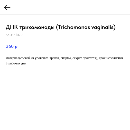
ДНК трихомонады (Trichomonas vaginalis)
SKU:
31070
360
р.
материал(соскоб из урогенит. тракта, сперма, секрет простаты), срок исполнения
3 рабочих дня